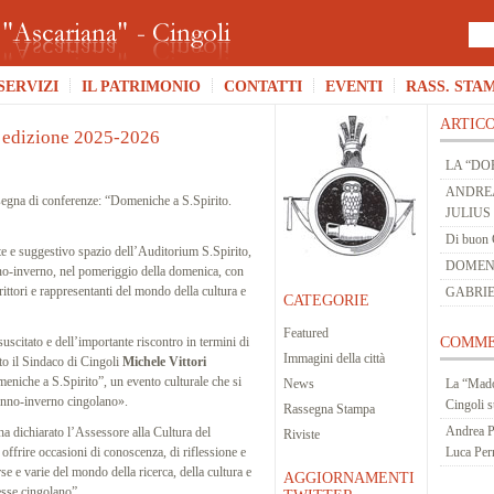
SERVIZI
IL PATRIMONIO
CONTATTI
EVENTI
RASS. STA
ARTICO
edizione 2025-2026
LA “DO
ANDREA
assegna di conferenze: “Domeniche a S.Spirito.
JULIUS
Di buon 
te e suggestivo spazio dell’Auditorium S.Spirito,
DOMENIC
o-inverno, nel pomeriggio della domenica, con
crittori e rappresentanti del mondo della cultura e
GABRIE
CATEGORIE
Featured
suscitato e dell’importante riscontro in termini di
COMME
Immagini della città
ato il Sindaco di Cingoli
Michele Vittori
meniche a S.Spirito”, un evento culturale che si
News
La “Mado
tunno-inverno cingolano».
Cingoli
s
Rassegna Stampa
Andrea P
ha dichiarato l’Assessore alla Cultura del
Riviste
offrire occasioni di conoscenza, di riflessione e
Luca Per
se e varie del mondo della ricerca, della cultura e
AGGIORNAMENTI
resse cingolano”.