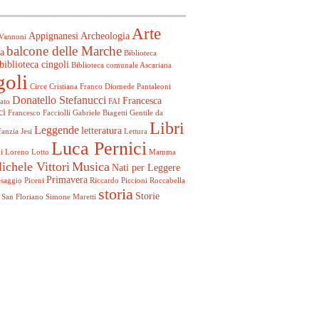
Arte
Appignanesi
Archeologia
Vannoni
balcone delle Marche
a
Biblioteca
biblioteca cingoli
Biblioteca comunale Ascariana
goli
Circe
Cristiana Franco
Diomede Pantaleoni
Donatello Stefanucci
Francesca
ato
FAI
ci
Francesco Facciolli
Gabriele Biagetti
Gentile da
Libri
Leggende
letteratura
fanzia
Jesi
Lettura
Luca Pernici
i
Loreno Lotto
Mamma
ichele Vittori
Musica
Nati per Leggere
Primavera
esaggio
Piceni
Riccardo Piccioni
Roccabella
storia
Storie
San Floriano
Simone Maretti