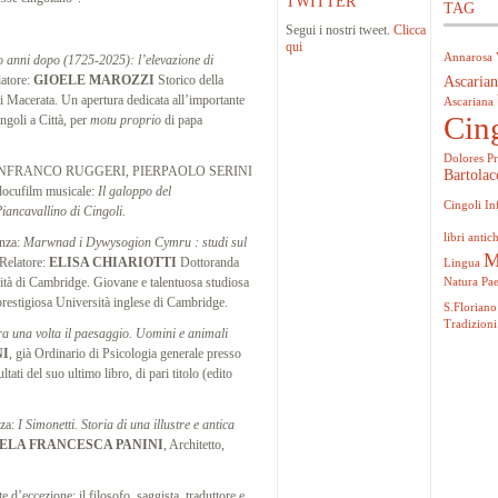
TWITTER
TAG
Segui i nostri tweet.
Clicca
qui
Annarosa 
o anni dopo (1725-2025): l’elevazione di
latore:
GIOELE MAROZZI
Storico della
Ascarian
 di Macerata. Un apertura dedicata all’importante
Ascariana
Cin
ngoli a Città, per
motu proprio
di papa
Dolores Pr
ANFRANCO RUGGERI, PIERPAOLO SERINI
Bartolac
cufilm musicale:
Il galoppo del
Cingoli
In
Piancavallino di Cingoli
.
libri antich
nza:
Marwnad i Dywysogion Cymru : studi sul
M
 Relatore:
ELISA CHIARIOTTI
Dottoranda
Lingua
tà di Cambridge. Giovane e talentuosa studiosa
Natura
Pa
 prestigiosa Università inglese di Cambridge.
S.Floriano
Tradizioni
a una volta il paesaggio. Uomini e animali
NI
, già Ordinario di Psicologia generale presso
tati del suo ultimo libro, di pari titolo (edito
nza:
I Simonetti. Storia di una illustre e antica
LA FRANCESCA PANINI
, Architetto,
 d’eccezione: il filosofo, saggista, traduttore e