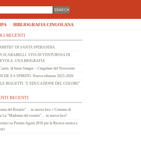
MPA
BIBLIOGRAFIA CINGOLANA
LI RECENTI
RMITIO” DI SANTA SPERANDIA
 SCARABELLI. VITA AVVENTUROSA DI
 EVOLA. UNA BIOGRAFIA
Cuore, di buon Sangue – Cingolane del Novecento
HE A S.SPIRITO. Nuova edizione 2025-2026
LE BIAGETTI: “L’EDUCAZIONE DEL COLORE”
NTI RECENTI
nna del Rosario”… in nuova luce » Comune di
u
La “Madonna del rosario”… in nuova luce!
ernici
su
Premio Agorà 2010 per la Ricerca storica a
nici