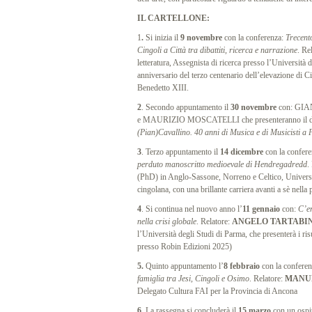
IL CARTELLONE:
1
.
Si inizia il
9 novembre
con la conferenza:
Trecent
Cingoli a Città tra dibattiti, ricerca e narrazione
. Re
letteratura, Assegnista di ricerca presso l’Università
anniversario del terzo centenario dell’elevazione di Ci
Benedetto XIII.
2
. Secondo appuntamento il
30 novembre
con: GI
e MAURIZIO MOSCATELLI che presenteranno il do
(Pian)Cavallino. 40 anni di Musica e di Musicisti a 
3
. Terzo appuntamento il
14 dicembre
con la confere
perduto manoscritto medioevale di Hendregadredd
.
(PhD) in Anglo-Sassone, Norreno e Celtico, Universi
cingolana, con una brillante carriera avanti a sè nella
4
. Si continua nel nuovo anno l’
11
gennaio
con:
C’er
nella crisi globale
. Relatore:
ANGELO TARTABI
l’Università degli Studi di Parma, che presenterà i risul
presso Robin Edizioni 2025)
5.
Quinto appuntamento l’
8 febbraio
con la confere
famiglia tra Jesi, Cingoli e Osimo
. Relatore:
MANUE
Delegato Cultura FAI per la Provincia di Ancona
6.
La rassegna si concluderà il
15 marzo
con un ospite