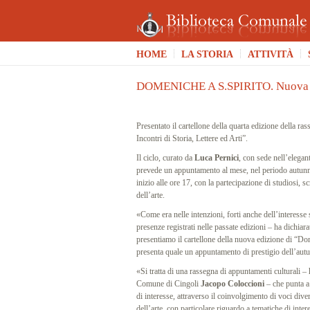
HOME
LA STORIA
ATTIVITÀ
DOMENICHE A S.SPIRITO. Nuova 
Presentato il cartellone della quarta edizione della r
Incontri di Storia, Lettere ed Arti”.
Il ciclo, curato da
Luca Pernici
, con sede nell’elegan
prevede un appuntamento al mese, nel periodo autunn
inizio alle ore 17, con la partecipazione di studiosi, s
dell’arte.
«Come era nelle intenzioni, forti anche dell’interesse 
presenze registrati nelle passate edizioni – ha dichiar
presentiamo il cartellone della nuova edizione di “Do
presenta quale un appuntamento di prestigio dell’au
«Si tratta di una rassegna di appuntamenti culturali – 
Comune di Cingoli
Jacopo Coloccioni
– che punta a 
di interesse, attraverso il coinvolgimento di voci diver
dell’arte, con particolare riguardo a tematiche di inte