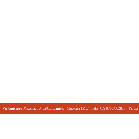
Via Giuseppe Mazzini, 10, 62011 Cingoli - Macerata (MC), Italia +39 0733 602877 ‎- Part