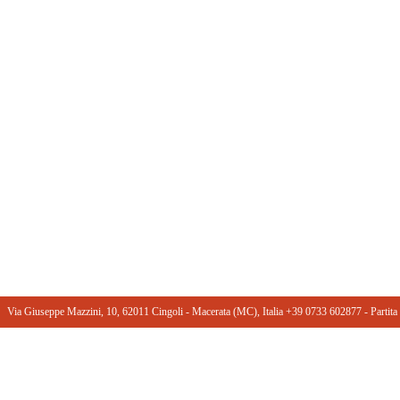
Via Giuseppe Mazzini, 10, 62011 Cingoli - Macerata (MC), Italia +39 0733 602877 ‎- Part