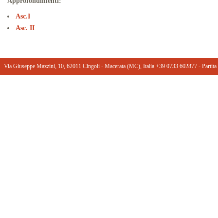
Approfondimenti:
Asc.I
Asc. II
Via Giuseppe Mazzini, 10, 62011 Cingoli - Macerata (MC), Italia +39 0733 602877 ‎- Part