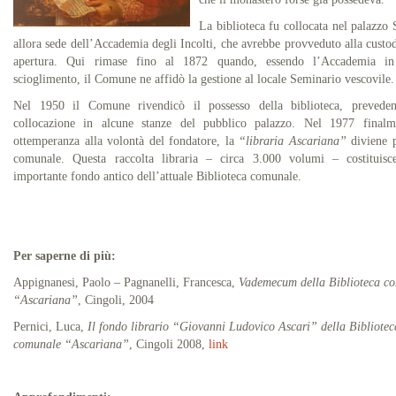
La biblioteca fu collocata nel palazzo S
allora sede dell’Accademia degli Incolti, che avrebbe provveduto alla custod
apertura. Qui rimase fino al 1872 quando, essendo l’Accademia in
scioglimento, il Comune ne affidò la gestione al locale Seminario vescovile.
Nel 1950 il Comune rivendicò il possesso della biblioteca, prevede
collocazione in alcune stanze del pubblico palazzo. Nel 1977 finalm
ottemperanza alla volontà del fondatore, la
“libraria Ascariana”
diviene p
comunale. Questa raccolta libraria – circa 3.000 volumi – costituisc
importante fondo antico dell’attuale Biblioteca comunale.
Per saperne di più:
Appignanesi, Paolo – Pagnanelli, Francesca,
Vademecum della Biblioteca c
“Ascariana”
, Cingoli, 2004
Pernici, Luca,
Il fondo librario “Giovanni Ludovico Ascari” della Bibliotec
comunale “Ascariana”
, Cingoli 2008,
link