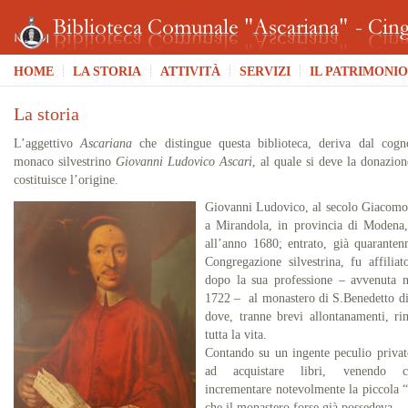
HOME
LA STORIA
ATTIVITÀ
SERVIZI
IL PATRIMONIO
La storia
L’aggettivo
Ascariana
che distingue questa biblioteca, deriva dal cog
monaco silvestrino
Giovanni Ludovico Ascari
, al quale si deve la donazio
costituisce l’origine.
Giovanni Ludovico, al secolo Giacomo
a Mirandola, in provincia di Modena,
all’anno 1680; entrato, già quaranten
Congregazione silvestrina, fu affiliat
dopo la sua professione – avvenuta n
1722 – al monastero di S.Benedetto di
dove, tranne brevi allontanamenti, ri
tutta la vita.
Contando su un ingente peculio privat
ad acquistare libri, venendo 
incrementare notevolmente la piccola “
che il monastero forse già possedeva.