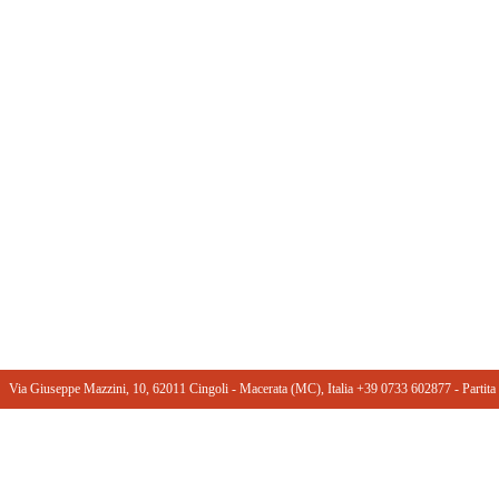
Via Giuseppe Mazzini, 10, 62011 Cingoli - Macerata (MC), Italia +39 0733 602877 ‎- Part