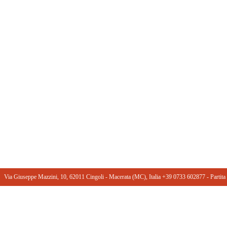
Via Giuseppe Mazzini, 10, 62011 Cingoli - Macerata (MC), Italia +39 0733 602877 ‎- Part