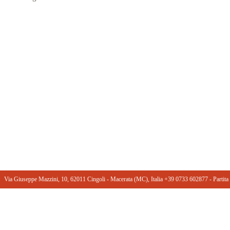
Via Giuseppe Mazzini, 10, 62011 Cingoli - Macerata (MC), Italia +39 0733 602877 ‎- Part