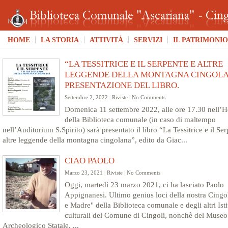
HOME
LA STORIA
ATTIVITÀ
SERVIZI
IL PATRIMONIO
“LA TESSITRICE E IL SERPENTE E ALTRE
LEGGENDE DELLA MONTAGNA CINGOLA
PRESENTAZIONE DEL LIBRO.
Settembre 2, 2022
|
Riviste
|
No Comments
Domenica 11 settembre 2022, alle ore 17.30 nell’H
della Biblioteca comunale (in caso di maltempo
nell’Auditorium S.Spirito) sarà presentato il libro “La Tessitrice e il Se
altre leggende della montagna cingolana”, edito da Giac...
CIAO PAOLO
Marzo 23, 2021
|
Riviste
|
No Comments
Oggi, martedì 23 marzo 2021, ci ha lasciato Paolo
Appignanesi. Ultimo genius loci della nostra Cingol
e Madre" della Biblioteca comunale e degli altri Isti
culturali del Comune di Cingoli, nonchè del Museo
Archeologico Statale. ...