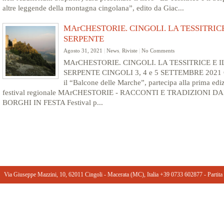
altre leggende della montagna cingolana”, edito da Giac...
MArCHESTORIE. CINGOLI. LA TESSITRICE
SERPENTE
Agosto 31, 2021
|
News
,
Riviste
|
No Comments
MArCHESTORIE. CINGOLI. LA TESSITRICE E I
SERPENTE CINGOLI 3, 4 e 5 SETTEMBRE 2021 C
il “Balcone delle Marche”, partecipa alla prima edi
festival regionale MArCHESTORIE - RACCONTI E TRADIZIONI DA
BORGHI IN FESTA Festival p...
Via Giuseppe Mazzini, 10, 62011 Cingoli - Macerata (MC), Italia +39 0733 602877 ‎- Part