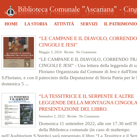
HOME
LA STORIA
ATTIVITÀ
SERVIZI
IL PATRIMONIO
“LE CAMPANE E IL DIAVOLO, CORRENDO
CINGOLI E JESI”
Maggio 3, 2024
|
Riviste
|
No Comments
“LE CAMPANE E IL DIAVOLO, CORRENDO TR
CINGOLI E JESI” - Una lettura della leggenda di s
Floriano Organizzata dal Comune di Jesi e dall'Ente
S.Floriano, e con il patrocinio della Deputazione di Storia Patria per le
domenica 5 ...
“LA TESSITRICE E IL SERPENTE E ALTRE
LEGGENDE DELLA MONTAGNA CINGOLA
PRESENTAZIONE DEL LIBRO.
Settembre 2, 2022
|
Riviste
|
No Comments
Domenica 11 settembre 2022, alle ore 17.30 nell’H
della Biblioteca comunale (in caso di maltempo
nell’Auditorium S.Spirito) sarà presentato il libro “La Tessitrice e il Se