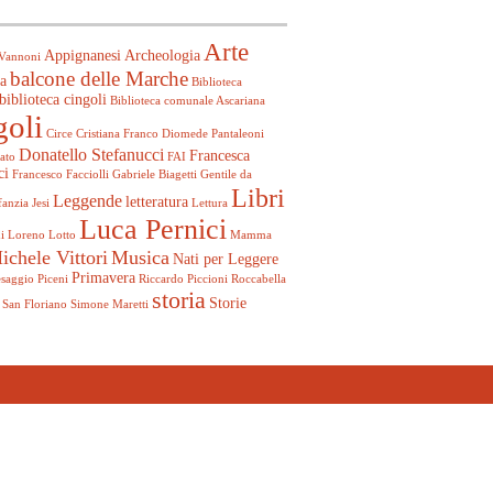
Arte
Appignanesi
Archeologia
Vannoni
balcone delle Marche
a
Biblioteca
biblioteca cingoli
Biblioteca comunale Ascariana
goli
Circe
Cristiana Franco
Diomede Pantaleoni
Donatello Stefanucci
Francesca
ato
FAI
ci
Francesco Facciolli
Gabriele Biagetti
Gentile da
Libri
Leggende
letteratura
fanzia
Jesi
Lettura
Luca Pernici
i
Loreno Lotto
Mamma
ichele Vittori
Musica
Nati per Leggere
Primavera
esaggio
Piceni
Riccardo Piccioni
Roccabella
storia
Storie
San Floriano
Simone Maretti