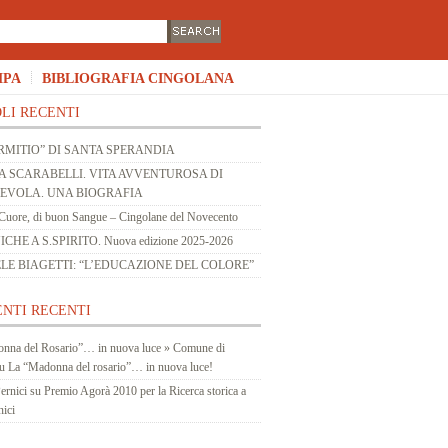
MPA
BIBLIOGRAFIA CINGOLANA
LI RECENTI
RMITIO” DI SANTA SPERANDIA
 SCARABELLI. VITA AVVENTUROSA DI
 EVOLA. UNA BIOGRAFIA
Cuore, di buon Sangue – Cingolane del Novecento
HE A S.SPIRITO. Nuova edizione 2025-2026
LE BIAGETTI: “L’EDUCAZIONE DEL COLORE”
NTI RECENTI
nna del Rosario”… in nuova luce » Comune di
u
La “Madonna del rosario”… in nuova luce!
ernici
su
Premio Agorà 2010 per la Ricerca storica a
nici