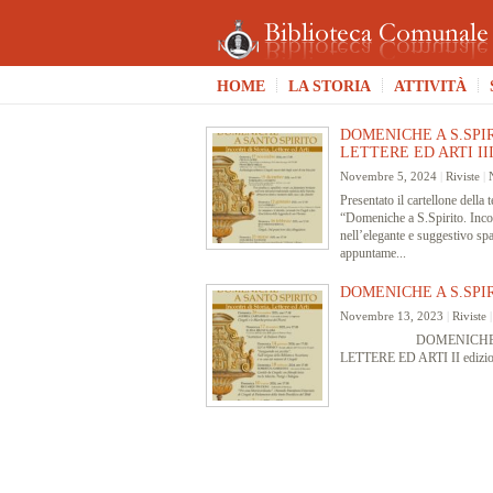
HOME
LA STORIA
ATTIVITÀ
DOMENICHE A S.SPIR
LETTERE ED ARTI III 
Novembre 5, 2024
|
Riviste
|
Presentato il cartellone della 
“Domeniche a S.Spirito. Incont
nell’elegante e suggestivo sp
appuntame...
DOMENICHE A S.SPIRI
Novembre 13, 2023
|
Riviste
DOMENICHE A S.SPI
LETTERE ED ARTI II edizion