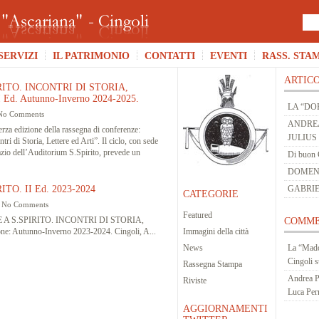
SERVIZI
IL PATRIMONIO
CONTATTI
EVENTI
RASS. STA
ARTICO
ITO. INCONTRI DI STORIA,
Ed. Autunno-Inverno 2024-2025.
LA “DO
No Comments
ANDREA
terza edizione della rassegna di conferenze:
JULIUS
ri di Storia, Lettere ed Arti”. Il ciclo, con sede
azio dell’Auditorium S.Spirito, prevede un
Di buon 
DOMENIC
TO. II Ed. 2023-2024
GABRIE
CATEGORIE
|
No Comments
Featured
RITO. INCONTRI DI STORIA,
COMME
e: Autunno-Inverno 2023-2024. Cingoli, A...
Immagini della città
News
La “Mado
Cingoli
s
Rassegna Stampa
Andrea P
Riviste
Luca Per
AGGIORNAMENTI