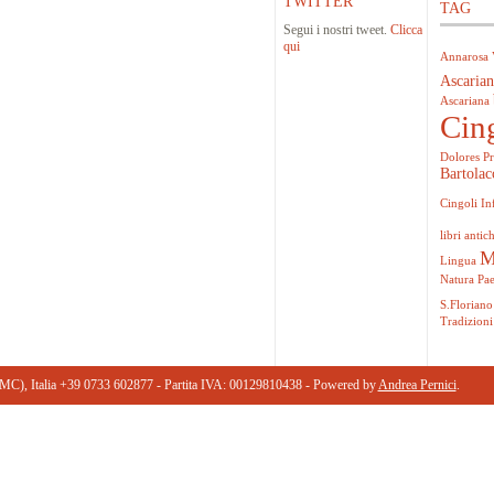
TWITTER
TAG
Segui i nostri tweet.
Clicca
qui
Annarosa 
Ascarian
Ascariana
Cin
Dolores Pr
Bartolac
Cingoli
In
libri antich
M
Lingua
Natura
Pa
S.Floriano
Tradizioni
(MC), Italia +39 0733 602877 ‎- Partita IVA: 00129810438 - Powered by
Andrea Pernici
.