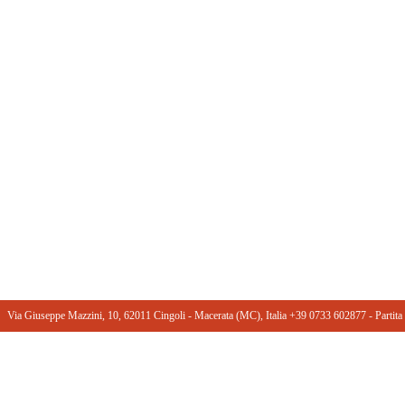
Via Giuseppe Mazzini, 10, 62011 Cingoli - Macerata (MC), Italia +39 0733 602877 ‎- Part