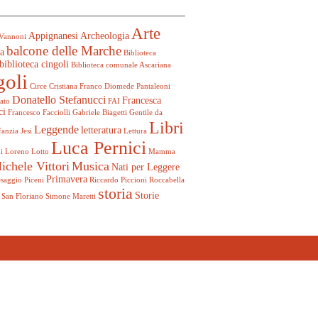
Arte
Appignanesi
Archeologia
Vannoni
balcone delle Marche
a
Biblioteca
biblioteca cingoli
Biblioteca comunale Ascariana
goli
Circe
Cristiana Franco
Diomede Pantaleoni
Donatello Stefanucci
Francesca
ato
FAI
ci
Francesco Facciolli
Gabriele Biagetti
Gentile da
Libri
Leggende
letteratura
fanzia
Jesi
Lettura
Luca Pernici
i
Loreno Lotto
Mamma
ichele Vittori
Musica
Nati per Leggere
Primavera
esaggio
Piceni
Riccardo Piccioni
Roccabella
storia
Storie
San Floriano
Simone Maretti