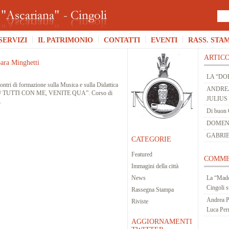
SERVIZI
IL PATRIMONIO
CONTATTI
EVENTI
RASS. STA
ARTICO
ara Minghetti
LA “DO
contri di formazione sulla Musica e sulla Didattica
ANDREA
 TUTTI CON ME, VENITE QUA”. Corso di
JULIUS
.
Di buon 
DOMENIC
GABRIE
CATEGORIE
Featured
COMME
Immagini della città
News
La “Mado
Cingoli
s
Rassegna Stampa
Andrea P
Riviste
Luca Per
AGGIORNAMENTI