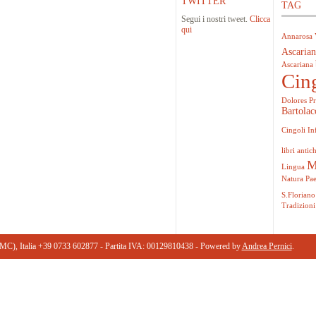
TWITTER
TAG
Segui i nostri tweet.
Clicca
qui
Annarosa 
Ascarian
Ascariana
Cin
Dolores Pr
Bartolac
Cingoli
In
libri antich
M
Lingua
Natura
Pa
S.Floriano
Tradizioni
(MC), Italia +39 0733 602877 ‎- Partita IVA: 00129810438 - Powered by
Andrea Pernici
.