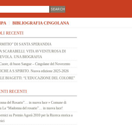
MPA
BIBLIOGRAFIA CINGOLANA
LI RECENTI
RMITIO” DI SANTA SPERANDIA
 SCARABELLI. VITA AVVENTUROSA DI
 EVOLA. UNA BIOGRAFIA
Cuore, di buon Sangue – Cingolane del Novecento
HE A S.SPIRITO. Nuova edizione 2025-2026
LE BIAGETTI: “L’EDUCAZIONE DEL COLORE”
NTI RECENTI
nna del Rosario”… in nuova luce » Comune di
u
La “Madonna del rosario”… in nuova luce!
ernici
su
Premio Agorà 2010 per la Ricerca storica a
nici