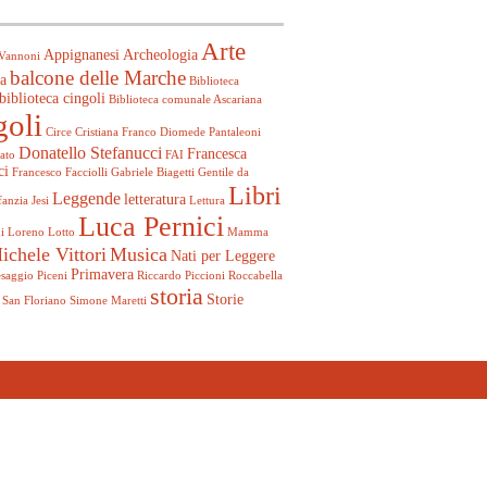
Arte
Appignanesi
Archeologia
Vannoni
balcone delle Marche
a
Biblioteca
biblioteca cingoli
Biblioteca comunale Ascariana
goli
Circe
Cristiana Franco
Diomede Pantaleoni
Donatello Stefanucci
Francesca
ato
FAI
ci
Francesco Facciolli
Gabriele Biagetti
Gentile da
Libri
Leggende
letteratura
fanzia
Jesi
Lettura
Luca Pernici
i
Loreno Lotto
Mamma
ichele Vittori
Musica
Nati per Leggere
Primavera
esaggio
Piceni
Riccardo Piccioni
Roccabella
storia
Storie
San Floriano
Simone Maretti