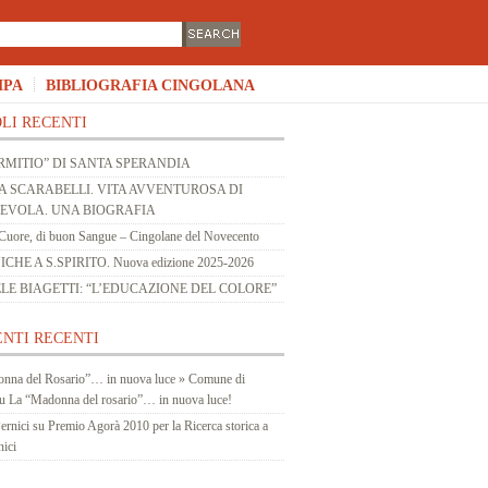
MPA
BIBLIOGRAFIA CINGOLANA
LI RECENTI
RMITIO” DI SANTA SPERANDIA
 SCARABELLI. VITA AVVENTUROSA DI
 EVOLA. UNA BIOGRAFIA
Cuore, di buon Sangue – Cingolane del Novecento
HE A S.SPIRITO. Nuova edizione 2025-2026
LE BIAGETTI: “L’EDUCAZIONE DEL COLORE”
NTI RECENTI
nna del Rosario”… in nuova luce » Comune di
u
La “Madonna del rosario”… in nuova luce!
ernici
su
Premio Agorà 2010 per la Ricerca storica a
nici