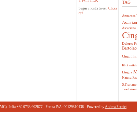
TWITTER
TAG
Segui i nostri tweet.
Clicca
qui
Annarosa 
Ascarian
Ascariana
Cin
Dolores Pr
Bartolac
Cingoli
In
libri antich
M
Lingua
Natura
Pa
S.Floriano
Tradizioni
(MC), Italia +39 0733 602877 ‎- Partita IVA: 00129810438 - Powered by
Andrea Pernici
.