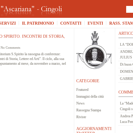
SERVIZI
IL PATRIMONIO
CONTATTI
EVENTI
RASS. STA
ARTICO
 SPIRITO. INCONTRI DI STORIA,
LA “DO
|
No Comments
ANDREA
itorium S.Spirito la rassegna di conferenze:
JULIUS
i di Storia, Lettere ed Arti”. Il ciclo, alla sua
ppuntamento al mese, da novembre a marzo, nel
Di buon 
DOMENIC
GABRIE
CATEGORIE
Featured
COMME
Immagini della città
News
La “Mado
Cingoli
s
Rassegna Stampa
Andrea P
Riviste
Luca Per
AGGIORNAMENTI