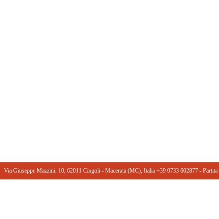
Via Giuseppe Mazzini, 10, 62011 Cingoli - Macerata (MC), Italia +39 0733 602877 ‎- Part