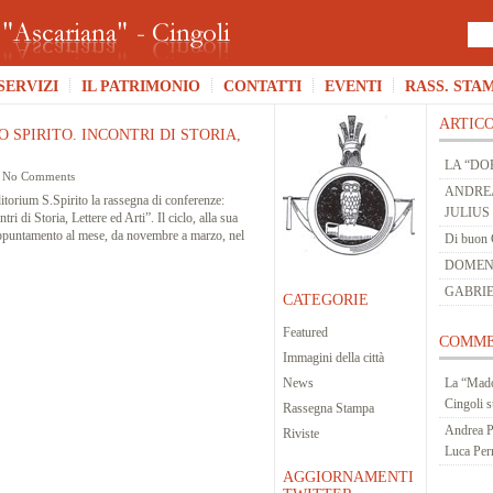
SERVIZI
IL PATRIMONIO
CONTATTI
EVENTI
RASS. STA
ARTICO
 SPIRITO. INCONTRI DI STORIA,
LA “DO
|
No Comments
ANDREA
itorium S.Spirito la rassegna di conferenze:
JULIUS
i di Storia, Lettere ed Arti”. Il ciclo, alla sua
ppuntamento al mese, da novembre a marzo, nel
Di buon 
DOMENIC
GABRIE
CATEGORIE
Featured
COMME
Immagini della città
News
La “Mado
Cingoli
s
Rassegna Stampa
Andrea P
Riviste
Luca Per
AGGIORNAMENTI