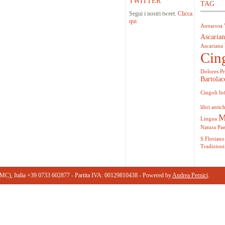
TWITTER
TAG
Segui i nostri tweet.
Clicca
qui
Annarosa 
Ascarian
Ascariana
Cin
Dolores Pr
Bartolac
Cingoli
In
libri antich
M
Lingua
Natura
Pa
S.Floriano
Tradizioni
(MC), Italia +39 0733 602877 ‎- Partita IVA: 00129810438 - Powered by
Andrea Pernici
.