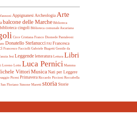
Arte
Appignanesi
Archeologia
Vannoni
balcone delle Marche
a
Biblioteca
biblioteca cingoli
Biblioteca comunale Ascariana
goli
Circe
Cristiana Franco
Diomede Pantaleoni
Donatello Stefanucci
Francesca
ato
FAI
ci
Francesco Facciolli
Gabriele Biagetti
Gentile da
Libri
Leggende
letteratura
fanzia
Jesi
Lettura
Luca Pernici
i
Loreno Lotto
Mamma
ichele Vittori
Musica
Nati per Leggere
Primavera
esaggio
Piceni
Riccardo Piccioni
Roccabella
storia
Storie
San Floriano
Simone Maretti