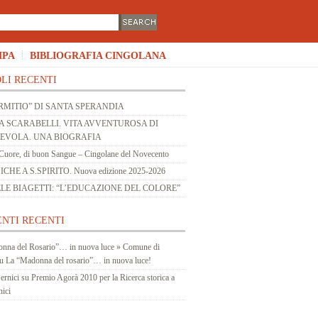
MPA
BIBLIOGRAFIA CINGOLANA
LI RECENTI
RMITIO” DI SANTA SPERANDIA
 SCARABELLI. VITA AVVENTUROSA DI
 EVOLA. UNA BIOGRAFIA
Cuore, di buon Sangue – Cingolane del Novecento
HE A S.SPIRITO. Nuova edizione 2025-2026
LE BIAGETTI: “L’EDUCAZIONE DEL COLORE”
NTI RECENTI
nna del Rosario”… in nuova luce » Comune di
u
La “Madonna del rosario”… in nuova luce!
ernici
su
Premio Agorà 2010 per la Ricerca storica a
nici