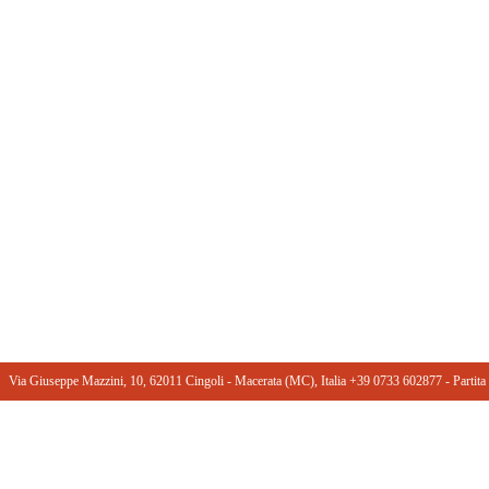
Via Giuseppe Mazzini, 10, 62011 Cingoli - Macerata (MC), Italia +39 0733 602877 ‎- Part