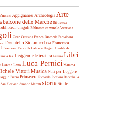
Arte
Appignanesi
Archeologia
Vannoni
balcone delle Marche
a
Biblioteca
biblioteca cingoli
Biblioteca comunale Ascariana
goli
Circe
Cristiana Franco
Diomede Pantaleoni
Donatello Stefanucci
Francesca
ato
FAI
ci
Francesco Facciolli
Gabriele Biagetti
Gentile da
Libri
Leggende
letteratura
fanzia
Jesi
Lettura
Luca Pernici
i
Loreno Lotto
Mamma
ichele Vittori
Musica
Nati per Leggere
Primavera
esaggio
Piceni
Riccardo Piccioni
Roccabella
storia
Storie
San Floriano
Simone Maretti