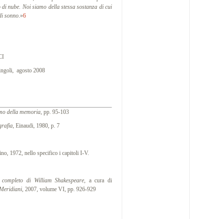
 di nube. Noi siamo della stessa sostanza di cui
 di sonno
.»
6
CI
gosto 2008
mo della memoria
, pp. 95-103
grafia
, Einaudi, 1980, p. 7
ino, 1972, nello specifico i capitoli I-V.
 completo di William Shakespeare
, a cura di
 Meridiani
, 2007, volume VI, pp. 926-929