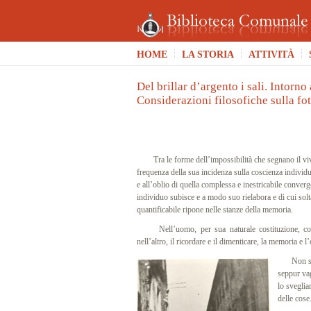
HOME
LA STORIA
ATTIVITÀ
Del brillar d’argento i sali. Intorno 
Considerazioni filosofiche sulla fo
Tra le forme dell’impossibilità che segnano il vive
frequenza della sua incidenza sulla coscienza individu
e all’oblio di quella complessa e inestricabile conve
individuo subisce e a modo suo rielabora e di cui sol
quantificabile ripone nelle stanze della memoria.
Nell’uomo, per sua naturale costituzione, contr
nell’altro, il ricordare e il dimenticare, la memoria e l
Non si po
seppur vag
lo sveglia
delle cos