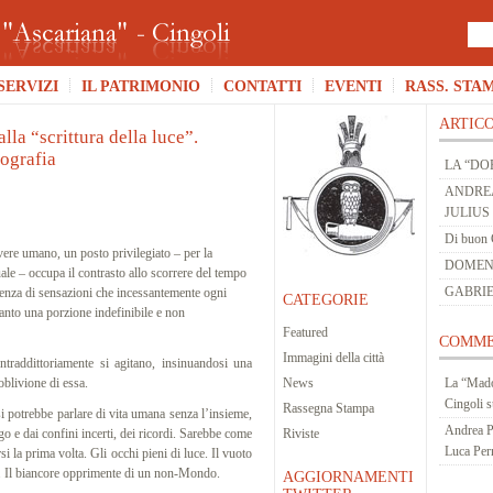
SERVIZI
IL PATRIMONIO
CONTATTI
EVENTI
RASS. STA
ARTICO
alla “scrittura della luce”.
tografia
LA “DO
ANDREA
JULIUS
Di buon 
re umano, un posto privilegiato – per la
DOMENIC
ale – occupa il contrasto allo scorrere del tempo
GABRIE
rgenza di sensazioni che incessantemente ogni
CATEGORIE
tanto una porzione indefinibile e non
Featured
COMME
Immagini della città
addittoriamente si agitano, insinuandosi una
’oblivione di essa.
News
La “Mado
Cingoli
s
Rassegna Stampa
trebbe parlare di vita umana senza l’insieme,
Andrea P
o e dai confini incerti, dei ricordi. Sarebbe come
Riviste
Luca Per
rsi la prima volta. Gli occhi pieni di luce. Il vuoto
e. Il biancore opprimente di un non-Mondo.
AGGIORNAMENTI