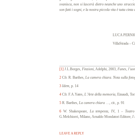
svanisca, non si lascerà dietro neanche uno straccio
son fatti i sogni, e la nostra piccola vita è tutta cinta
LUCA PERNI
VillaStrada – Cingoli, a
[1]
J.L.Borges,
Finzioni
, Adelphi, 2003,
Funes, l’uo
2
Cfr. R. Barthes,
La camera chiara. Nota sulla foto
3
Idem
, p. 14
4
Cfr. F.A.Yates,
L’Arte della memoria
, Einaudi, Tor
5
R. Barthes,
La camera chiara
…, cit., p. 91
6
W. Shakespeare,
La tempesta
, IV, 1 –
Teatro
G.Melchiorri, Milano, Arnaldo Mondatori Editore,
I
LEAVE A REPLY