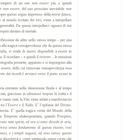
irrompere di un suo
non essere più
, e quindi
er non essere
, del suo prossimo inevitabile
non
sempre questo segno imperioso della
morte futura
,
 al mondo eccitato dei vivi, viene a interpellare
 generalità. Da questo interpellarci ognuno di noi
roprio destino di mortale.
iflessione dà adito nello stesso tempo – per una
ta alla tragica consapevolezza che da questa stessa
ografia, si rende di nuovo disponibile a essere in
Il ricordare – e quindi il rivivere – le emozioni
 fotografia permette, appaiono e si impongono alla
o essere, della cui rinnovata consapevolezza essa
erto dei ricordi è avviarsi verso il porto sicuro in
entriamo nella dimensione fluida e al tempo
ati, giacciono in silenzioso torpore la realtà e il
siamo stati, la Vita viene infatti a manifestarcisi
tra l’
Essere
e il
Nulla
. E’ l’epifania del Divino.
territa. E’ quella tragica verità del Mondo della
lla
Tempesta
shakespeariana, quando Prospero,
rano tutti spiriti, ed ora si sono dissolti in aria,
brica senza fondamento di questa visione, così
stosi, e i templi augusti, ed esso stesso questo
, si dissolverà e, come spettacolo senza corpo che