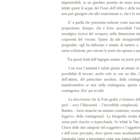
impenetrabili, in un giardino protetto da mura inva
infatti quiete le acque del
Fonte dell’oblio e della m
non può giungere che allo smarrimento o, che è lo stess
E’ a quella che potremmo indicare come una innata t
proporzione, dunque, che è forse associabile l’in
nostalgica ricerca del recupero, nella dimensione i
corporeità del vissuto. Spinto da tale insopprimib
progredire, egli ha elaborato e tentato di mettere a 
meno sofisticate, per varcare le porte che aprono a q
Tra questi frutti dell’ingegno umano un posto privil
Con essa l’umanità è infatti giunta ad attuare in 
possibilità di toccare, anche solo se con un dito, l’
dell’attimo, del particolare assoluto, della cont
manifestandosi se non nella contingenza, questa 
contingenza.
Hoc qui accidit
.
La
descrizione
che la Foto-grafia ci fornisce d
però – ecco l’illusorietà – l’incredibile complessi
Barthes – forse neanche un minimo contenuto, essendo
leggero»
della contingenza
2
. La fotografia risulta i
senza però riuscire a rispecchiarla.
Se infatti la Vita
Chaos
delle due categorie del soggettivo e l’oggettivo
e dell’esser percepito, dove questi sono assolutament
fotografia viene a presentarsi come una tragica falsif