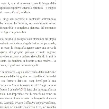
e essa è, che si presenta come il luogo della
 l’apparato cognitivo umano la struttura – o meglio
suto come altro
»
3
, la Morte.
ungi dal salvarne il contenuto sottraendolo
be dunque che l’esterna, anche se lucente, aurea.
’inesauribile e complessa pienezza del momento
o di figure in penombra.
o destino, la fotografia dà attuazione all’utopia
a soltanto nella sfera singolarissima del personale,
o in esso, la fotografia agisce come una sorta di
ografia del
proprio
passato le mute sagome
ovviso iniziano a parlare, risvegliando in noi la
a fissato. Io bambino in braccio a mia madre… la
a voce, il profumo dei suoi capelli…
e di memoria
– quale cioè risulta dalla tradizione
entata dalla fotografia non dà adito al fluire dei
a sua forma e dei suoi tratti, bensì per la sua
 Barthes –
l’immobilizzazione del Tempo non si
Tempo è ostruito!»
5
. Il fatto che la fotografia sia
ttuale, non impedisce che in essa vi sia come un
enza stessa di una fermata. La fotografia ci attesta
ti
. La realtà, ovvero l’effettivo essersi verificato,
irrompa nella nostra coscienza. L’Io, sicuro nella