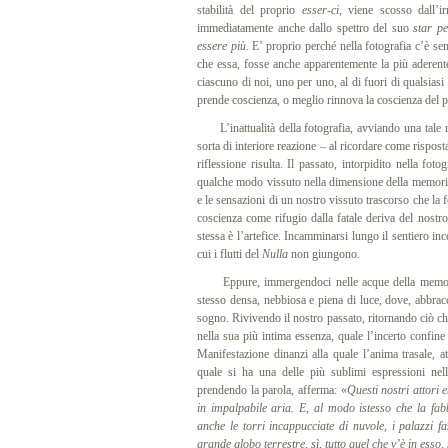
stabilità del proprio
esser-ci
, viene scosso dall’
immediatamente anche dallo spettro del suo
star p
essere più
. E’ proprio perché nella fotografia c’è 
che essa, fosse anche apparentemente la più aderente
ciascuno di noi, uno per uno, al di fuori di qualsiasi
prende coscienza, o meglio rinnova la coscienza del p
L’inattualità della fotografia, avviando una tale r
sorta di interiore reazione – al ricordare come rispos
riflessione risulta. Il passato, intorpidito nella fot
qualche modo vissuto nella dimensione della memoria. 
e le sensazioni di un nostro vissuto trascorso che la
coscienza come rifugio dalla fatale deriva del nostr
stessa è l’artefice. Incamminarsi lungo il sentiero inc
cui i flutti del
Nulla
non giungono.
Eppure, immergendoci nelle acque della memoria 
stesso densa, nebbiosa e piena di luce, dove, abbracci
sogno. Rivivendo il nostro passato, ritornando ciò che 
nella sua più intima essenza, quale l’incerto confine 
Manifestazione dinanzi alla quale l’anima trasale, at
quale si ha una delle più sublimi espressioni ne
prendendo la parola, afferma: «
Questi nostri attori e
in impalpabile aria. E, al modo istesso che la fab
anche le torri incappucciate di nuvole, i palazzi fa
grande globo terrestre, sì, tutto quel che v’è in esso