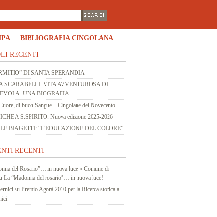
MPA
BIBLIOGRAFIA CINGOLANA
LI RECENTI
RMITIO” DI SANTA SPERANDIA
 SCARABELLI. VITA AVVENTUROSA DI
 EVOLA. UNA BIOGRAFIA
Cuore, di buon Sangue – Cingolane del Novecento
HE A S.SPIRITO. Nuova edizione 2025-2026
LE BIAGETTI: “L’EDUCAZIONE DEL COLORE”
NTI RECENTI
nna del Rosario”… in nuova luce » Comune di
u
La “Madonna del rosario”… in nuova luce!
ernici
su
Premio Agorà 2010 per la Ricerca storica a
nici