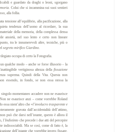
licabili e guardato da draghi o leoni, sgorgano
emoria
. Colui che si incammina sui suoi sentieri
o, alla follia.
ensione all’equilibrio, alla pacificazione, alla
quieta tendenza dell’uomo al ricordare, la sua
mmateriale della memoria, della complessa densa
ile ansietà, nel suo lento e certo non lineare
punto, tra le innumerevoli altre, tecniche, più o
uel
segreto mirifico Giardino
.
egiato occupa di certo la Fotografia.
un qualche modo – anche se forse illusorio – la
inattingibile vertiginosa altezza della
fissazione
ingenza suprema. Quindi della Vita. Questa non
non essendo, in fondo, se non essa stessa la
el singolo momentaneo accadere non ne esaurisce
tà. Non ne esaurisce anzi – come vorrebbe Roland
 essa nient’altro che «
l’involucro trasparente e
nteramente gravata dall’accidentalità dell’attimo,
 non può che darsi nell’istante, questo è allora il
, l’
Indistinto
che precede i due atti del percepire
e indissociabili. Ma se così, come di fatto è, la
icazione dell’istante che vorrebbe invero fissare,