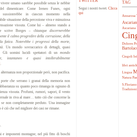
TWITTER
TAG
ere umano sarebbe possibile senza le nebbie
Segui i nostri tweet.
Clicca
i del dimenticare. Come Ireneo Funes, ogni
qui
o sussisterebbe in ciascun momento nella
Annarosa 
bile situazione della percezione viva e minuziosa
Ascarian
ensazione vissuta. Come lui – almeno stando a
Ascariana
ne scrive Borges – chiunque
discernerebbe
Cin
ente il calmo progredire della corruzione, della
la fatica
.
Noterebbe i progressi della morte,
Dolores Pr
tà
. Un mondo sovraccarico di dettagli, quasi
Bartolac
i. Gli uomini lucidi spettatori di un
mondo
Cingoli
In
me, istantaneo e quasi intollerabilmente
]
.
libri antich
M
ternanza non proporzionale però, non pacifica.
Lingua
Natura
Pa
orte che serrano i granai della memoria non
S.Floriano
i abbastanza su quanto poco rimanga in ognuno di
Tradizioni
rienza vissuta. Profumi, rumori, sapori, il vento
vernale in riva al mare… tutto ciò che concerne la
uito, se non completamente perduto. Una immagine
 è ciò che nel migliore dei casi ne rimane.
.
i e imponenti montagne, nel più fitto di boschi