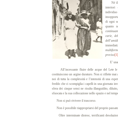
Né il viv
interior
individu
insopporta
di ogni s
quanto 
continuam
carie, del
dell’umidi
immediat
multifor
preciso
[1
E’ una al
All’incessante fluire delle acque del Lete le p
costituiscono un argine duraturo. Non si riflette ma
noi di tutta la complessità e l’intensità di una espe
freddo che ci scompiglia i capelli in una giornata in
sfera dei cinque sensi ne risulta illanguidito, dil
sfuocata e la sua collocazione nello spazio e nel tempo
Non si può rivivere il trascorso.
Non è possibile riappropriarsi del proprio passato
Oltre interminate distese, terrificanti desolazion