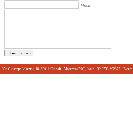
Website
Submit Comment
Via Giuseppe Mazzini, 10, 62011 Cingoli - Macerata (MC), Italia +39 0733 602877 ‎- Part