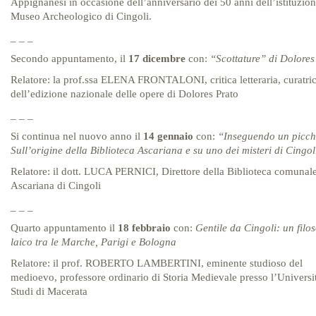
Appignanesi in occasione dell’anniversario dei 50 anni dell’istituzion
Museo Archeologico di Cingoli.
_ _ _
Secondo appuntamento, il
17 dicembre
con:
“Scottature” di Dolores
Relatore: la prof.ssa ELENA FRONTALONI, critica letteraria, curatri
dell’edizione nazionale delle opere di Dolores Prato
_ _ _
Si continua nel nuovo anno il
14 gennaio
con:
“Inseguendo un picch
Sull’origine della Biblioteca Ascariana e su uno dei misteri di Cingol
Relatore: il dott. LUCA PERNICI, Direttore della Biblioteca comunal
Ascariana di Cingoli
_ _ _
Quarto appuntamento il
18 febbraio
con:
Gentile da Cingoli: un filo
laico tra le Marche, Parigi e Bologna
Relatore: il prof. ROBERTO LAMBERTINI, eminente studioso del
medioevo, professore ordinario di Storia Medievale presso l’Universi
Studi di Macerata
_ _ _