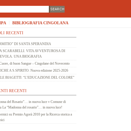
MPA
BIBLIOGRAFIA CINGOLANA
LI RECENTI
RMITIO” DI SANTA SPERANDIA
 SCARABELLI. VITA AVVENTUROSA DI
 EVOLA. UNA BIOGRAFIA
Cuore, di buon Sangue – Cingolane del Novecento
HE A S.SPIRITO. Nuova edizione 2025-2026
LE BIAGETTI: “L’EDUCAZIONE DEL COLORE”
NTI RECENTI
nna del Rosario”… in nuova luce » Comune di
u
La “Madonna del rosario”… in nuova luce!
ernici
su
Premio Agorà 2010 per la Ricerca storica a
nici