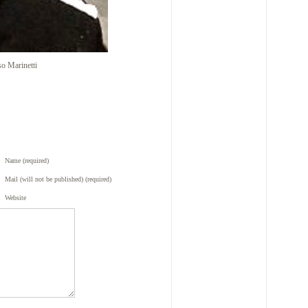
o Marinetti
Name (required)
Mail (will not be published) (required)
Website