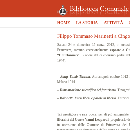
HOME
LA STORIA
ATTIVITÀ
Filippo Tommaso Marinetti a Cingo
Sabato 24 e domenica 25 marzo 2012, in occasio
Primavera, saranno eccezionalmente
esposte a Ci
“D.Stefanucci”
, 3 opere del celeberrimo padre d
1944):
…
–
Zang Tumb Tuuum
, Adrianopoli ottobre 1912 P
Milano 1914.
–
Dimostrazione scientifica del futurismo
. Tipograf
–
Baionette. Versi liberi e parole in libertà
. Edizioni
…
Tali prestigiose e rare opere, per di più autografate
liberalità del
Conte Vanni Leopardi
, proprietario 
in occasione delle Giornate di Primavera del F