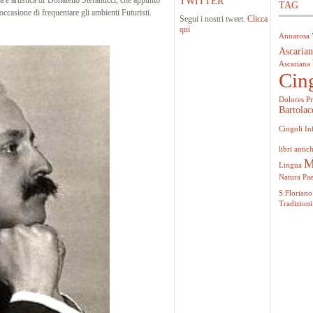
 e artistica di Donatello Stefanucci, che appunto
TWITTER
TAG
ccasione di frequentare gli ambienti Futuristi.
Segui i nostri tweet.
Clicca
qui
Annarosa 
Ascarian
Ascariana
Cin
Dolores Pr
Bartolac
Cingoli
In
libri antich
M
Lingua
Natura
Pa
S.Floriano
Tradizioni