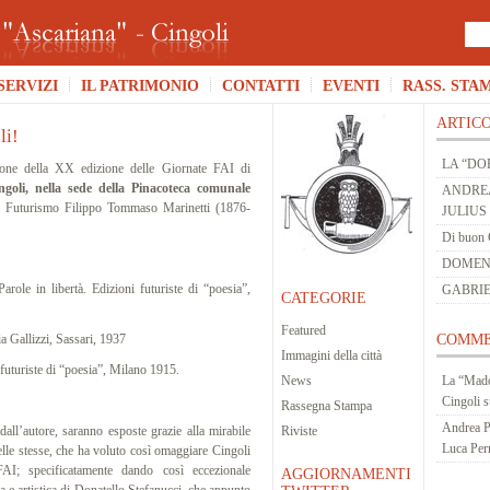
SERVIZI
IL PATRIMONIO
CONTATTI
EVENTI
RASS. STA
ARTICO
li!
LA “DO
ne della XX edizione delle Giornate FAI di
ngoli, nella sede della Pinacoteca comunale
ANDREA
el Futurismo Filippo Tommaso Marinetti (1876-
JULIUS
Di buon 
DOMENIC
arole in libertà. Edizioni futuriste di “poesia”,
GABRIE
CATEGORIE
Featured
ia Gallizzi, Sassari, 1937
COMME
Immagini della città
 futuriste di “poesia”, Milano 1915.
News
La “Mado
Cingoli
s
Rassegna Stampa
Andrea P
 dall’autore, saranno esposte grazie alla mirabile
Riviste
Luca Per
delle stesse, che ha voluto così omaggiare Cingoli
AI; specificatamente dando così eccezionale
AGGIORNAMENTI