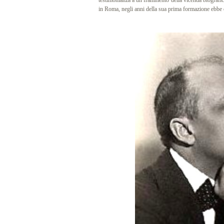
testimonianza a un frammento della vicenda biografica
in Roma, negli anni della sua prima formazione ebbe o