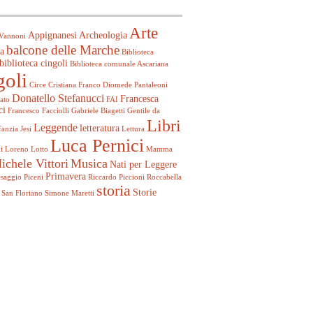
Arte
Appignanesi
Archeologia
Vannoni
balcone delle Marche
a
Biblioteca
biblioteca cingoli
Biblioteca comunale Ascariana
goli
Circe
Cristiana Franco
Diomede Pantaleoni
Donatello Stefanucci
Francesca
ato
FAI
ci
Francesco Facciolli
Gabriele Biagetti
Gentile da
Libri
Leggende
letteratura
fanzia
Jesi
Lettura
Luca Pernici
i
Loreno Lotto
Mamma
ichele Vittori
Musica
Nati per Leggere
Primavera
esaggio
Piceni
Riccardo Piccioni
Roccabella
storia
Storie
San Floriano
Simone Maretti