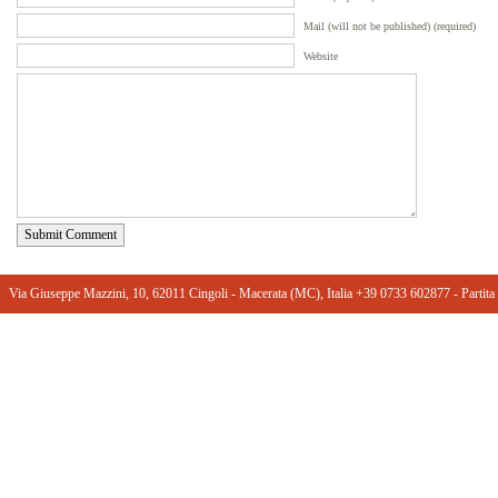
Mail (will not be published) (required)
Website
Submit Comment
Via Giuseppe Mazzini, 10, 62011 Cingoli - Macerata (MC), Italia +39 0733 602877 ‎- Part