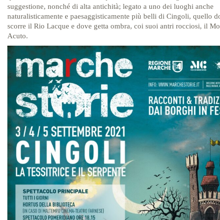
suggestione, nonché di alta antichità; legato a uno dei luoghi anche
naturalisticamente e paesaggisticamente più belli di Cingoli, quello 
scorre il Rio Lacque e dove getta ombra, coi suoi antri rocciosi, il M
Acuto.