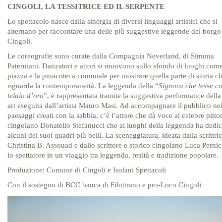
CINGOLI, LA TESSITRICE ED IL SERPENTE
Lo spettacolo nasce dalla sinergia di diversi linguaggi artistici che si
alternano per raccontare una delle più suggestive leggende del borgo
Cingoli.
Le coreografie sono curate dalla Compagnia Neverland, di Simona
Paterniani. Danzatori e attori si muovono sullo sfondo di luoghi come
piazza e la pinacoteca comunale per mostrare quella parte di storia c
riguarda la contemporaneità. La leggenda della “
Signora che tesse c
telaio d’oro
”, è rappresentata tramite la suggestiva performance della
art eseguita dall’artista Mauro Masi. Ad accompagnare il pubblico ne
paesaggi creati con la sabbia, c’è l’attore che dà voce al celebre pitto
cingolano Donatello Stefanucci che ai luoghi della leggenda ha dedic
alcuni dei suoi quadri più belli. La sceneggiatura, ideata dalla scrittri
Christina B. Assouad e dallo scrittore e storico cingolano Luca Pernic
lo spettatore in un viaggio tra leggenda, realtà e tradizione popolare.
Produzione: Comune di Cingoli e Isolani Spettacoli
Con il sostegno di BCC banca di Filottrano e pro-Loco Cingoli