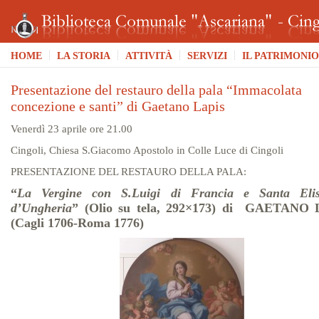
HOME
LA STORIA
ATTIVITÀ
SERVIZI
IL PATRIMONIO
Presentazione del restauro della pala “Immacolata
concezione e santi” di Gaetano Lapis
Venerdì 23 aprile ore 21.00
Cingoli, Chiesa S.Giacomo Apostolo in Colle Luce di Cingoli
PRESENTAZIONE DEL RESTAURO DELLA PALA:
“
La Vergine con S.Luigi di Francia e Santa Elis
d’Ungheria
”
(Olio su tela, 292×173) di
GAETANO 
(Cagli 1706-Roma 1776)