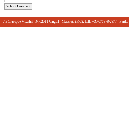
Submit Comment
Via Giuseppe Mazzini, 10, 62011 Cingoli - Macerata (MC), Italia +39 0733 602877 ‎- Part