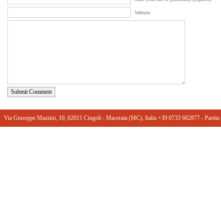
Website
Submit Comment
Via Giuseppe Mazzini, 10, 62011 Cingoli - Macerata (MC), Italia +39 0733 602877 ‎- Part