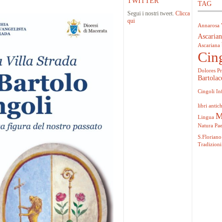
TWITTER
TAG
Segui i nostri tweet.
Clicca
qui
Annarosa 
Ascarian
Ascariana
Cin
Dolores Pr
Bartolac
Cingoli
In
libri antich
M
Lingua
Natura
Pa
S.Floriano
Tradizioni