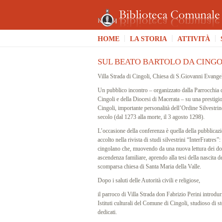
HOME
LA STORIA
ATTIVITÀ
SUL BEATO BARTOLO DA CINGO
Villa Strada di Cingoli, Chiesa di S.Giovanni Evang
Un pubblico incontro – organizzato dalla Parrocchia d
Cingoli e della Diocesi di Macerata – su una prestigio
Cingoli, importante personalità dell’Ordine Silvestrin
secolo (dal 1273 alla morte, il 3 agosto 1298).
L’occasione della conferenza è quella della pubblicaz
accolto nella rivista di studi silvestrini “InterFratres
cingolano che, muovendo da una nuova lettura dei doc
ascendenza familiare, aprendo alla tesi della nascita d
scomparsa chiesa di Santa Maria della Valle.
Dopo i saluti delle Autorità civili e religiose,
il parroco di Villa Strada don Fabrizio Perini introdur
Istituti culturali del Comune di Cingoli, studioso di st
dedicati.