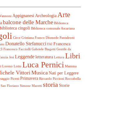
Arte
Appignanesi
Archeologia
Vannoni
balcone delle Marche
a
Biblioteca
biblioteca cingoli
Biblioteca comunale Ascariana
goli
Circe
Cristiana Franco
Diomede Pantaleoni
Donatello Stefanucci
Francesca
ato
FAI
ci
Francesco Facciolli
Gabriele Biagetti
Gentile da
Libri
Leggende
letteratura
fanzia
Jesi
Lettura
Luca Pernici
i
Loreno Lotto
Mamma
ichele Vittori
Musica
Nati per Leggere
Primavera
esaggio
Piceni
Riccardo Piccioni
Roccabella
storia
Storie
San Floriano
Simone Maretti