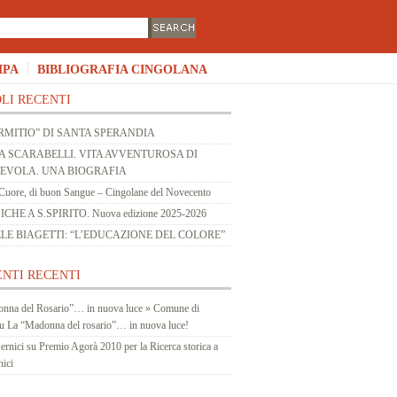
MPA
BIBLIOGRAFIA CINGOLANA
LI RECENTI
RMITIO” DI SANTA SPERANDIA
 SCARABELLI. VITA AVVENTUROSA DI
 EVOLA. UNA BIOGRAFIA
Cuore, di buon Sangue – Cingolane del Novecento
HE A S.SPIRITO. Nuova edizione 2025-2026
LE BIAGETTI: “L’EDUCAZIONE DEL COLORE”
NTI RECENTI
nna del Rosario”… in nuova luce » Comune di
u
La “Madonna del rosario”… in nuova luce!
ernici
su
Premio Agorà 2010 per la Ricerca storica a
nici