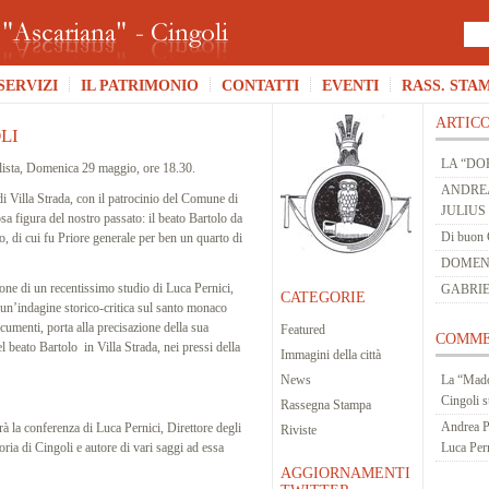
SERVIZI
IL PATRIMONIO
CONTATTI
EVENTI
RASS. STA
ARTICO
LI
LA “DO
elista, Domenica 29 maggio, ore 18.30.
ANDREA
i Villa Strada, con il patrocinio del Comune di
JULIUS
sa figura del nostro passato: il beato Bartolo da
Di buon 
o, di cui fu Priore generale per ben un quarto di
DOMENIC
ione di un recentissimo studio di Luca Pernici,
GABRIE
CATEGORIE
”: un’indagine storico-critica sul santo monaco
umenti, porta alla precisazione della sua
Featured
COMME
el beato Bartolo in Villa Strada, nei pressi della
Immagini della città
News
La “Mado
Cingoli
s
Rassegna Stampa
Andrea P
rà la conferenza di Luca Pernici, Direttore degli
Riviste
oria di Cingoli e autore di vari saggi ad essa
Luca Per
AGGIORNAMENTI