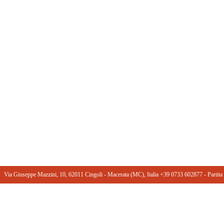
Via Giuseppe Mazzini, 10, 62011 Cingoli - Macerata (MC), Italia +39 0733 602877 ‎- Part