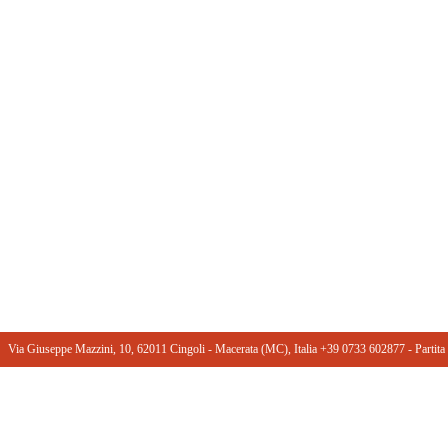
Via Giuseppe Mazzini, 10, 62011 Cingoli - Macerata (MC), Italia +39 0733 602877 ‎- Part