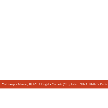
Via Giuseppe Mazzini, 10, 62011 Cingoli - Macerata (MC), Italia +39 0733 602877 ‎- Part