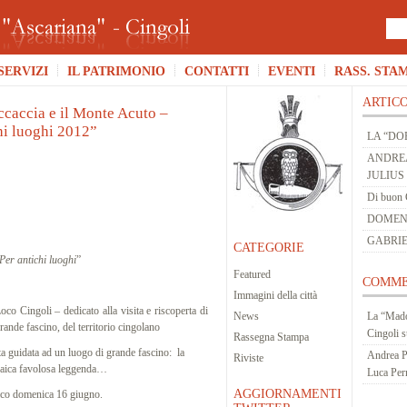
SERVIZI
IL PATRIMONIO
CONTATTI
EVENTI
RASS. STA
ARTICO
ccaccia e il Monte Acuto –
hi luoghi 2012”
LA “DO
ANDREA
JULIUS
Di buon 
DOMENIC
GABRIE
CATEGORIE
Per antichi luoghi
”
Featured
COMME
Immagini della città
co Cingoli – dedicato alla visita e riscoperta di
News
La “Mado
grande fascino, del territorio cingolano
Cingoli
s
Rassegna Stampa
ita guidata ad un luogo di grande fascino: la
Andrea P
Riviste
caica favolosa leggenda…
Luca Per
AGGIORNAMENTI
lico domenica 16 giugno.