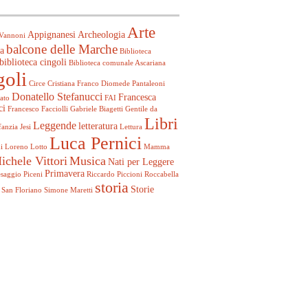
Arte
Appignanesi
Archeologia
Vannoni
balcone delle Marche
a
Biblioteca
biblioteca cingoli
Biblioteca comunale Ascariana
goli
Circe
Cristiana Franco
Diomede Pantaleoni
Donatello Stefanucci
Francesca
ato
FAI
ci
Francesco Facciolli
Gabriele Biagetti
Gentile da
Libri
Leggende
letteratura
fanzia
Jesi
Lettura
Luca Pernici
i
Loreno Lotto
Mamma
ichele Vittori
Musica
Nati per Leggere
Primavera
esaggio
Piceni
Riccardo Piccioni
Roccabella
storia
Storie
San Floriano
Simone Maretti