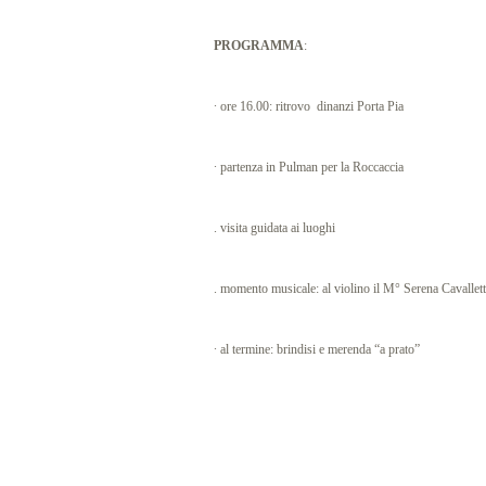
PROGRAMMA
:
∙ ore 16.00: ritrovo dinanzi Porta Pia
∙ partenza in Pulman per la Roccaccia
. visita guidata ai luoghi
. momento musicale: al violino il M° Serena Cavallett
∙ al termine: brindisi e merenda “a prato”