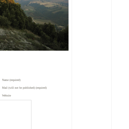
Name (required)
Mail (will not be published) (required)
Website