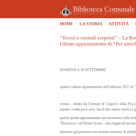
HOME
LA STORIA
ATTIVITÀ
“Tesori e custodi serpenti” – La Ro
Ultimo appuntamento di “Per antic
…
DOMENICA 16 SETTEMBRE
quinto e ultimo appuntamento dell’edizione 2012 di “
evento – ideato dal Comune di Cingoli e dalla Pro-Lo
aspetti e realtà poco note, ma di alto valore storico e 
questo quinto appuntamento
sarà incentrato sulla vis
“Roccaccia” sul Monte Acuto – area legata ad una ar
itinerario già percorso con enorme successo di pubb