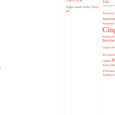
TWITTER
TAG
Segui i nostri tweet.
Clicca
qui
Annarosa 
Ascarian
Ascariana
Cin
Dolores Pr
Bartolac
Cingoli
In
libri antich
M
Lingua
Natura
Pa
i
S.Floriano
Tradizioni