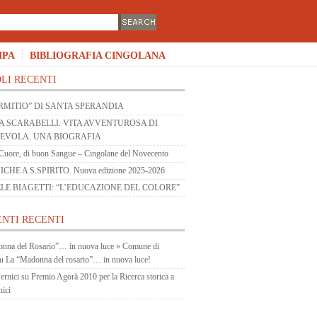
MPA
BIBLIOGRAFIA CINGOLANA
LI RECENTI
RMITIO” DI SANTA SPERANDIA
 SCARABELLI. VITA AVVENTUROSA DI
 EVOLA. UNA BIOGRAFIA
Cuore, di buon Sangue – Cingolane del Novecento
HE A S.SPIRITO. Nuova edizione 2025-2026
LE BIAGETTI: “L’EDUCAZIONE DEL COLORE”
NTI RECENTI
nna del Rosario”… in nuova luce » Comune di
u
La “Madonna del rosario”… in nuova luce!
ernici
su
Premio Agorà 2010 per la Ricerca storica a
nici