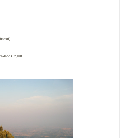
imenti)
ro-loco Cingoli